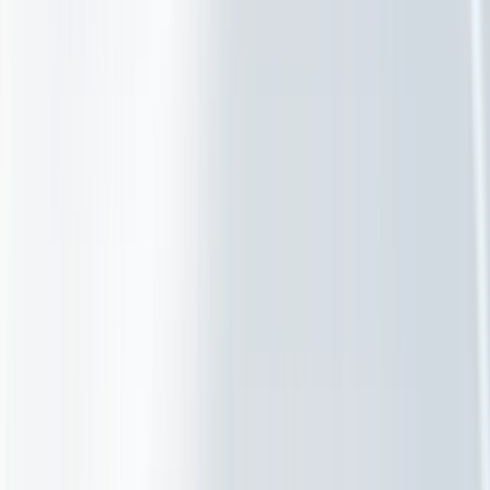
RathoManager
Over Ratho