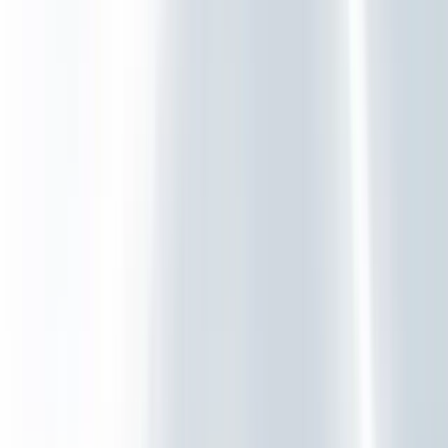
ISO 27001 gecertificeerd sinds 2017
150+ organisaties vertrouwen op Ratho
Microsoft Solutions Partner - direct toegang tot de nieuwste
best practices
Geen verplichtingen - direct toepasbaar, ongeacht je IT-
partner
Diensten