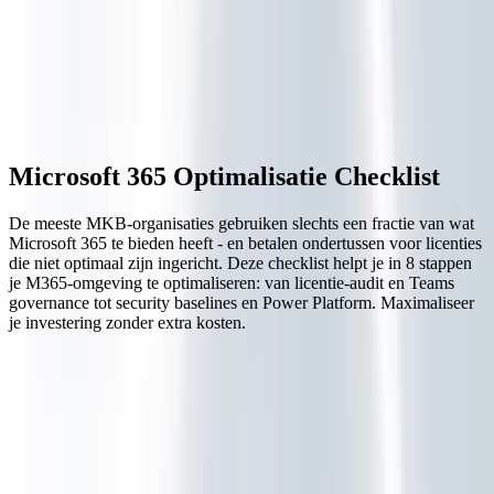
M365 Optimalisatie Checklist
Microsoft 365 Optimalisatie Checklist
De meeste MKB-organisaties gebruiken slechts een fractie van wat
Microsoft 365 te bieden heeft - en betalen ondertussen voor licenties
die niet optimaal zijn ingericht. Deze checklist helpt je in 8 stappen
je M365-omgeving te optimaliseren: van licentie-audit en Teams
governance tot security baselines en Power Platform. Maximaliseer
je investering zonder extra kosten.
Wat zit erin?
Binnenkort beschikbaar
Deze download stellen we binnenkort beschikbaar. Wil je 'm alvast
ontvangen?
Neem contact met ons op
, dan sturen we 'm je toe.