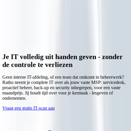
IT Uitbesteden
Je IT volledig
uit handen geven
- zonder
de controle te verliezen
Geen interne IT-afdeling, of een team dat omkomt in beheerwerk?
Ratho neemt je complete IT over als jouw vaste MSP: servicedesk,
proactief beheer, back-up en security inbegrepen, voor een vaste
maandprijs. Jij houdt tijd over voor je kerntaak - lesgeven of
ondernemen.
Vraag een gratis IT-scan aan