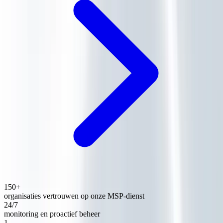
150+
organisaties vertrouwen op onze MSP-dienst
24/7
monitoring en proactief beheer
1