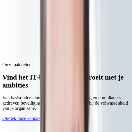
Diensten
Onze pakketten
Vind het IT-beheer dat
meegroeit
met je
ambities
Van basisondersteuning tot volledige ontzorging en compliance-
gedreven beveiliging. Kies het niveau dat past bij de volwassenheid
van je organisatie.
Ontdek onze aanpak