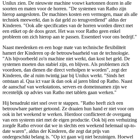
Unilux zien. De nieuwste machine vouwt kartonnen dozen in alle
soorten en maten voor de horren. "De systemen van Ratho zijn
hierop aangesloten. De machines kosten een vermogen, maar als alle
techniek meewerkt, dan is dat geld zo terugverdiend" aldus der
Kinderen. "Ook alle specificaties van de horren worden direct met
een etiket op de doos gezet. Het was voor Ratho geen enkel
probleem om zich hierop aan te passen. Essentieel voor ons bedrijf."
Naast meedenken en een hoge mate van technische flexibiliteit
hamert der Kinderen op de betrouwbaarheid van de technologie.
"Als bijvoorbeeld zo'n machine niet werkt, dan kost het geld. De
systemen moeten dus stabiel zijn, en blijven. Als problemen zich
voordoen, dan dienen die direct verholpen te worden", zegt der
Kinderen, die al ruim twintig jaar bij Unilux werkt. "Sinds het
ontstaan al. Qua ict vaar ik dan ook al jaren blind op Ratho. Naast
de aanschaf van werkstations, servers en domeinnamen zijn we
recentelijk op advies van Ratho met tablets gaan werken."
Hij benadrukt niet snel over te stappen. "Ratho heeft zich een
betrouwbare partner getoond. Ze draaien hun hand er niet voor om
ook in het weekend te werken. Hierdoor conflicteert de overgang
van een systeem niet met de eigen productie. Ook bij een verhuizing
zorgde Ratho ervoor dat we in slechts een weekend helemaal up-to-
date waren", aldus der Kinderen, die zegt dat prijs van
ondergeschikt belang is. "Op ict gaan wij niet bezuinigen. Hoewel