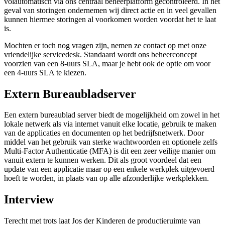
volautomatisch via ons centraal beheerplatform gecontroleerd. In het
geval van storingen ondernemen wij direct actie en in veel gevallen
kunnen hiermee storingen al voorkomen worden voordat het te laat
is.
Mochten er toch nog vragen zijn, nemen ze contact op met onze
vriendelijke servicedesk. Standaard wordt ons beheerconcept
voorzien van een 8-uurs SLA, maar je hebt ook de optie om voor
een 4-uurs SLA te kiezen.
Extern Bureaubladserver
Een extern bureaublad server biedt de mogelijkheid om zowel in het
lokale netwerk als via internet vanuit elke locatie, gebruik te maken
van de applicaties en documenten op het bedrijfsnetwerk. Door
middel van het gebruik van sterke wachtwoorden en optionele zelfs
Multi-Factor Authenticatie (MFA) is dit een zeer veilige manier om
vanuit extern te kunnen werken. Dit als groot voordeel dat een
update van een applicatie maar op een enkele werkplek uitgevoerd
hoeft te worden, in plaats van op alle afzonderlijke werkplekken.
Interview
Terecht met trots laat Jos der Kinderen de productieruimte van