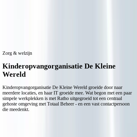
Alle referenties
Zorg & welzijn
Kinderopvangorganisatie De Kleine
Wereld
Kinderopvangorganisatie De Kleine Wereld groeide door naar
meerdere locaties, en haar IT groeide mee. Wat begon met een paar
simpele werkplekken is met Ratho uitgegroeid tot een centraal
gehoste omgeving met Totaal Beheer - en een vast contactpersoon
die meedenkt.
In gesprek met
Edwin Spaan
-
directeur
Heldere communicatie en daadwerkelijk