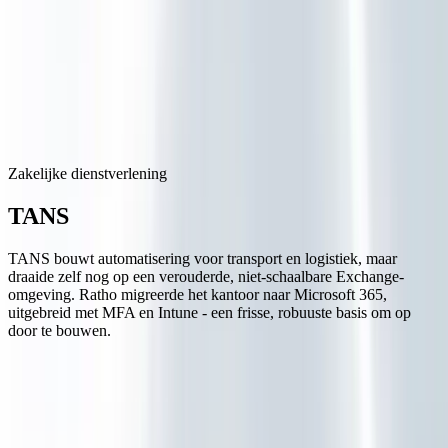
Alle referenties
Zakelijke dienstverlening
TANS
TANS bouwt automatisering voor transport en logistiek, maar
draaide zelf nog op een verouderde, niet-schaalbare Exchange-
omgeving. Ratho migreerde het kantoor naar Microsoft 365,
uitgebreid met MFA en Intune - een frisse, robuuste basis om op
door te bouwen.
In gesprek met
Ton Ruijters
-
Manager Research & Development
Hier komen wij graag ons bed voor uit!